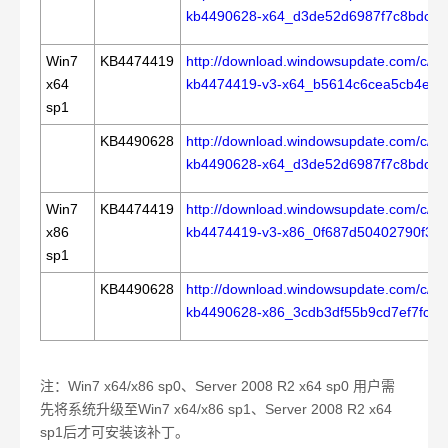
kb4490628-x64_d3de52d6987f7c8bdc2
Win7
KB4474419
http://download.windowsupdate.com/c/m
x64
kb4474419-v3-x64_b5614c6cea5cb4e19
sp1
KB4490628
http://download.windowsupdate.com/c/m
kb4490628-x64_d3de52d6987f7c8bdc2
Win7
KB4474419
http://download.windowsupdate.com/c/m
x86
kb4474419-v3-x86_0f687d50402790f34
sp1
KB4490628
http://download.windowsupdate.com/c/m
kb4490628-x86_3cdb3df55b9cd7ef7fcb
注：
Win7 x64/x86 sp0
、
Server 2008 R2 x64 sp0
用户需
先将系统升级至
Win7 x64/x86 sp1
、
Server 2008 R2 x64
sp1
后才可安装该补丁。