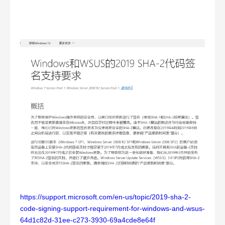
https://support.microsoft.com/en-us/topic/2019-sha-2-
code-signing-support-requirement-for-windows-and-wsus-
64d1c82d-31ee-c273-3930-69a4cde8e64f