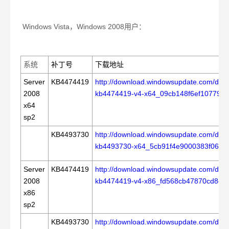
Windows Vista
，
Windows 2008
用户：
系统
补丁号
下载地址
Server
KB4474419
http://download.windowsupdate.com/d/m
2008
kb4474419-v4-x64_09cb148f6ef10779d
x64
sp2
KB4493730
http://download.windowsupdate.com/d/m
kb4493730-x64_5cb91f4e9000383f061b8
Server
KB4474419
http://download.windowsupdate.com/d/m
2008
kb4474419-v4-x86_fd568cb47870cd8e
x86
sp2
KB4493730
http://download.windowsupdate.com/d/m