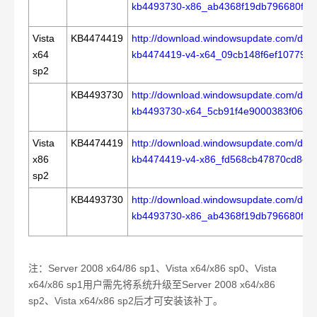
kb4493730-x86_ab4368f19db796680ff4
Vista
KB4474419
http://download.windowsupdate.com/d/m
x64
kb4474419-v4-x64_09cb148f6ef10779d
sp2
KB4493730
http://download.windowsupdate.com/d/m
kb4493730-x64_5cb91f4e9000383f061b8
Vista
KB4474419
http://download.windowsupdate.com/d/m
x86
kb4474419-v4-x86_fd568cb47870cd8e
sp2
KB4493730
http://download.windowsupdate.com/d/m
kb4493730-x86_ab4368f19db796680ff4
注：
Server 2008 x64/86 sp1
、
Vista x64/x86 sp0
、
Vista
x64/x86 sp1
用户需先将系统升级至
Server 2008 x64/x86
sp2
、
Vista x64/x86 sp2
后才可安装该补丁。