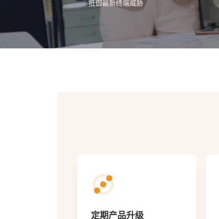
抵御最新终端威胁
升级
基础病毒服务