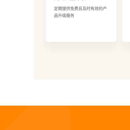
费且及时有效的产
免费远程处理客户现场病毒威
胁，包括样本收集、病毒判
断、感染环境基础排查等