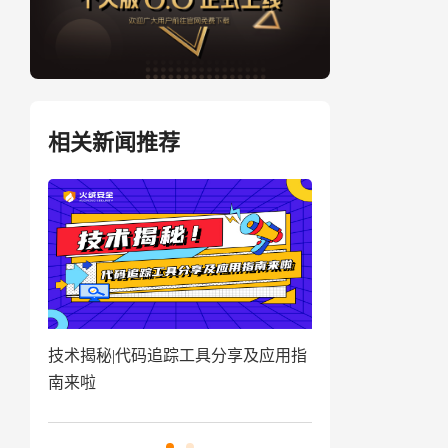
相关新闻推荐
盗取
技术揭秘|代码追踪工具分享及应用指
窃密病毒伪装Win
南来啦
用户资金