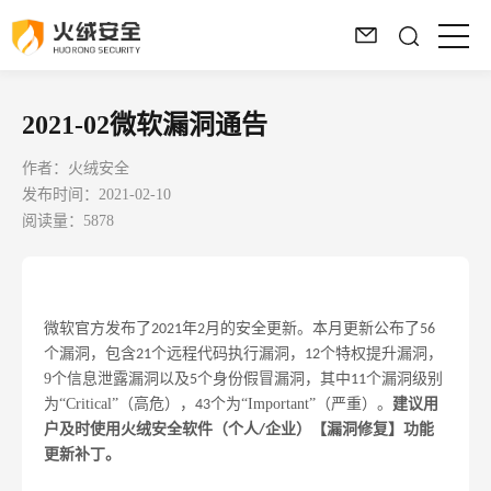
2021-02微软漏洞通告
作者：火绒安全
发布时间：2021-02-10
阅读量：5878
微软官方发布了
年
月
的安全更新。本月更新公布了
2021
2
56
个漏洞，
包含
个远程代码执行漏洞，
个特权提升漏洞，
21
12
9个信息泄露漏洞以及
个身份假冒漏洞，其中
个漏洞级别
5
11
为
“Critical”（高危），
个为
“Important”（严重）。
建议用
43
户及时使用火绒安全软件（个人
企业）【漏洞修复】功能
/
更新补丁。