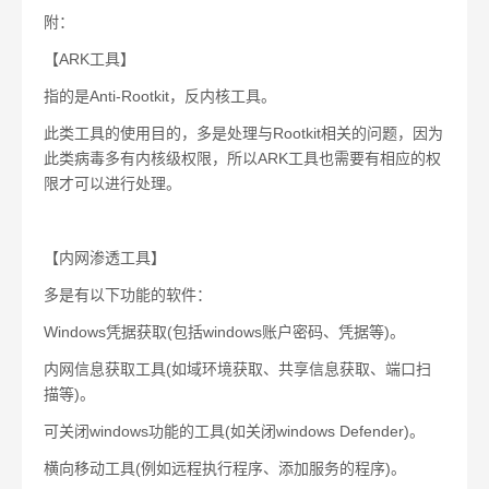
附：
【
ARK
工具】
指的是
Anti-Rootkit
，反内核工具。
此类工具的使用目的，多是处理与
Rootkit
相关的问题，因为
此类病毒多有内核级权限，所以
ARK
工具也需要有相应的权
限才可以进行处理。
【内网渗透工具】
多是有以下功能的软件：
Windows
凭据获取
(
包括
windows
账户密码、凭据等
)
。
内网信息获取工具
(
如域环境获取、共享信息获取、端口扫
描等
)
。
可关闭
windows
功能的工具
(
如关闭
windows Defender)
。
横向移动工具
(
例如远程执行程序、添加服务的程序
)
。