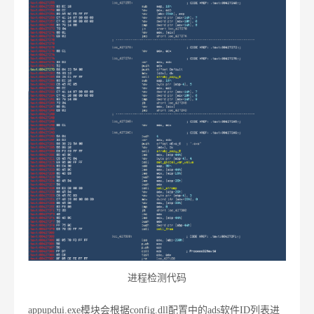
进程检测代码
appupdui.exe模块会根据config.dll配置中的ads软件ID列表进