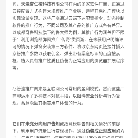
司、天津杏仁桉科技
有限公司在内的多家软件厂商，正通过
云控配置方式构建大规模推广产业链，远程开启推广模块以
实现流量变现。这些厂商通过云端下达配置指令，动态控制
软件的推广行为，不同公司及其产品的推广方式各有差异。
以成都奇鲁科技旗下的鲁大师为例，其推广行为涵盖但不限
于：利用浏览器弹窗推广"传奇"类页游、在未获用户明确许
可的情况下弹窗安装第三方软件、篡改京东网页链接并插入
京粉推广参数以获取佣金、弹出带有渠道标识的百度搜索
框、植入具有推广性质且伪装为正常应用的浏览器扩展程序
等。
尽管流推广向来是互联网公司常用的盈利模式，然而这些厂
商却运用了多种技术对抗手段，以阻碍安全分析与行为复
现，蓄意隐匿其损害用户体验的行为。
它们在
未充分向用户告知
或故意模糊告知相关情况的前提
下，利用用户流量进行变现操作。通过
伪装成正规应用
的方