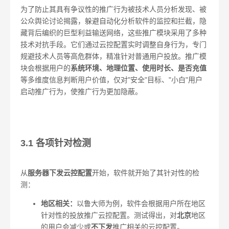
为了防止其具有争议性的推广行为被技术人员分析发现、被
公众舆论讨论揭露，躲避自动化分析软件的监控和拦截，隐
藏背后编织的巨型利益输送网络，这些推广模块采用了多种
技术对抗手段。它们通过云控配置实时调整自身行为，专门
规避技术人员等高危群体，精准针对普通用户投放。推广模
块会根据用户的
系统环境、地理位置、使用时长、是否充值
等多维度信息判断用户价值，仅对"安全"目标、"小白"用户
启动推广行为，使推广行为更加隐蔽。
3.1 各项针对检测
从
服务器下发云控配置
开始，软件就开始了其针对性的检
测：
地区相关：
以鲁大师为例，软件会根据用户所在地区
针对性的投放推广云控配置。测试得出，对
北京
地区
的用户会减少或
不下发
推广相关的云控配置。