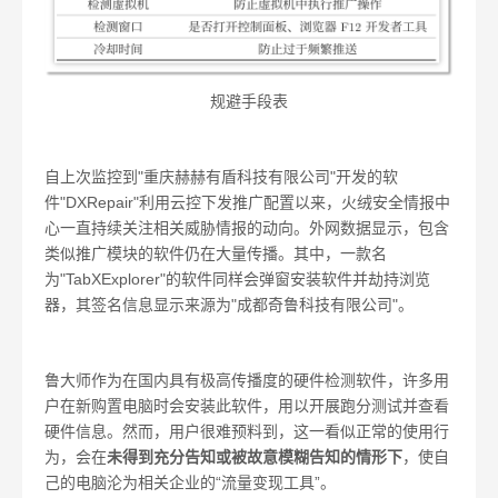
规避手段表
自上次监控到"重庆赫赫有盾科技有限公司"开发的软
件"DXRepair"利用云控下发推广配置以来，火绒安全情报中
心一直持续关注相关威胁情报的动向。外网数据显示，包含
类似推广模块的软件仍在大量传播。其中，一款名
为"TabXExplorer"的软件同样会弹窗安装软件并劫持浏览
器，其签名信息显示来源为"成都奇鲁科技有限公司"。
鲁大师作为在国内具有极高传播度的硬件检测软件，许多用
户在新购置电脑时会安装此软件，用以开展跑分测试并查看
硬件信息。然而，用户很难预料到，这一看似正常的使用行
为，会在
未得到充分告知或被故意模糊告知的情形下
，使自
己的电脑沦为相关企业的“流量变现工具”。