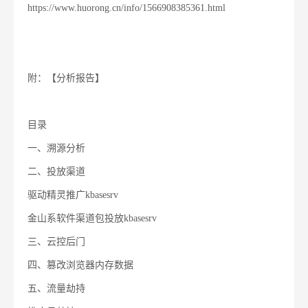
https://www.huorong.cn/info/1566908385361.html
附：【分析报告】
目录
一、
溯源分析
二、
投放渠道
驱动精灵推广kbasesrv
金山系软件渠道包投放kbasesrv
三、
云控后门
四、
篡改浏览器内存数据
五、
流量劫持