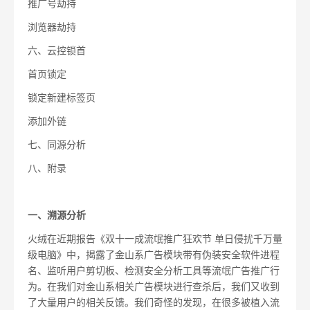
推广号劫持
浏览器劫持
六、
云控锁首
首页锁定
锁定新建标签页
添加外链
七、
同源分析
八、
附录
一、
溯源分析
火绒在近期报告《双十一成流氓推广狂欢节 单日侵扰千万量
级电脑》中，揭露了金山系广告模块带有伪装安全软件进程
名、监听用户剪切板、检测安全分析工具等流氓广告推广行
为。在我们对金山系相关广告模块进行查杀后，我们又收到
了大量用户的相关反馈。我们奇怪的发现，在很多被植入流