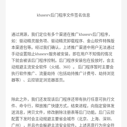
kbasesrv后门程序文件签名信息
通过溯源，我们定位有多个渠道在推广kbasesrv后门程序，
如：驱动精灵服务项、驱动精灵卸载程序、金山软件特殊版
本渠道包等。经过我们确认，上述推广渠道中用户无法通过
手动设置阻止kbasesrv服务被安装，即在用户不知情的情况
下就会被该后门程序控制。后门程序安装包在投放时，会主
动规避主流安全软件（火绒、360）。 后门程序暂时主要会
执行软件推广、流量劫持（包括劫持推广计费号、劫持浏览
器等）、云控锁定浏览器首页。
除此之外，我们还发现该后门程序还带有执行任意可执行文
件、命令行，释放推广快捷方式，结束进程，向指定窗体发
送消息，拷贝文件，修改删除注册表等后门功能。后门云控
配置下发时会主动规避主要省会城市（北京、上海、深圳、
广州），并且也会躲避主流安全软件。上述恶意行为完全符