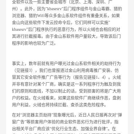
全软件以及一些主要省会城市（北京、上海、深圳、广
州）。此外，因为”kbasesrv”后门程序组件与金山毒霸、猎豹
浏览器、猎豹Wifi等众多金山系软件组件有重叠关系，如果
金山向这些软件下发云控命令后，它们同样可以实施”
kbasesrv”后门程序执行的恶意行为，所以火绒也会相应的对
其进行拦截报毒。由于金山系软件用户量较大，导致该后门
程序的影响也较为广泛。
事实上，数年前就有用户曝光过金山系软件相关的劫持行为
（见链接3），我们也曾报道过金山利用病毒推广安装、仿
冒其它安全软件推广广告等行为（报告见链接1、4）。火绒
并非有意针对某个厂商，确实是这一系列程序行为触及到我
们的原则和底线，不加以制止的话，受到损害的将是广大用
户的权益。在火绒看来，如果这些软件厂商继续作恶，盘剥
用户利益，火绒也将持续拦截、查杀这类危险程序。
在对“浏览器主页劫持”现象曝光后，近日人民日报再次对“弹
窗广告”等损害用户体验的商业软件恶劣行为进行批评，指
出相关平台厂商应该“优化行业生态、加强业界自律”。在