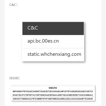
C&C
：
HASH
：