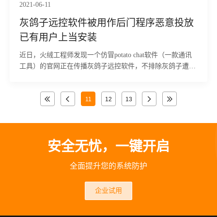
2021-06-11
灰鸽子远控软件被用作后门程序恶意投放
已有用户上当安装
近日，火绒工程师发现一个仿冒potato chat软件（一款通讯
工具）的官网正在传播灰鸽子远控软件，不排除灰鸽子遭恶
意利用投放，诱导欺骗用户安装，达到控制用户电脑的目
的。为避免更多用
11
12
13
安全无忧，一键开启
全面提升您的系统防护
企业试用