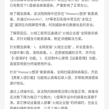
已有数百个U盘被该病毒感染，严重影响了正常办公。
除了蠕虫病毒，该法院网络中还存在"Wannacry想哭"勒索病
毒，并通过WindoWs7、XP等老旧系统中常见的"永恒之
蓝"漏洞在内网肆意传播，时刻威胁单位数据信息的安全。
了解原因后，火绒工程师迅速通过"火绒企业版"全网查杀病
毒，并针对蠕虫与勒索病毒，制定详细解决方案。
针对蠕虫病毒：1、全网安装"火绒企业版"，并全盘查杀，
扫描中毒U盘，清除病毒。2、还原被隐藏的文件，并开启
【U盘保护】功能。3、在控制中心使用【设备管理】功能，
直接禁用部分终端使用外设。
针对"Wannacry想哭"勒索病毒，全网扫描清除病毒后，开启
【黑客入侵拦截】功能阻止病毒后续入侵，并帮助溯源感染
源IP地址。
通过上述操作后，该法院的网络情况得以恢复正常，病毒攻
击次数下降为每日个位数内；U盘等外设中的病毒也清理干
净。其它移动设备接入部署"火绒企业版"的终端时，也会立
即被扫描检测安全性，让员工放心使用。