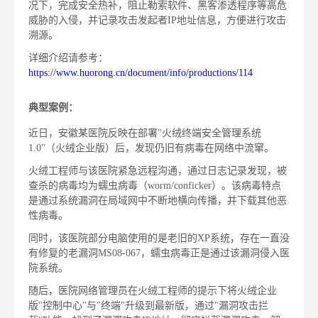
况下，完成安全热补，阻止勒索软件、黑客渗透程序等高危
威胁的入侵，并记录攻击发起者IP地址信息，方便进行攻击
溯源。
详细介绍请参考：
https://www.huorong.cn/document/info/productions/114
典型案例：
近日，安徽某医院反映在部署"火绒终端安全管理系统
1.0"（火绒企业版）后，发现仍旧有病毒在网络中流窜。
火绒工程师与该医院紧急远程沟通，通过日志记录发现，被
查杀的病毒均为蠕虫病毒（worm/conficker）。该病毒特点
是通过系统漏洞在局域网中不断地横向传播，并下载其他恶
性病毒。
同时，该医院部分电脑使用的是老旧的XP系统，存在一直没
有修复的老漏洞MS08-067，蠕虫病毒正是通过该漏洞侵入医
院系统。
随后，医院网络管理员在火绒工程师的提示下将火绒企业
版"控制中心"与"终端"升级到
最
新版，通过"漏洞攻击拦