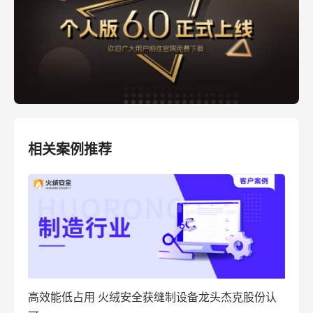
相关案例推荐
高效能低占用 火绒安全获缝制设备龙头杰克股份认
火