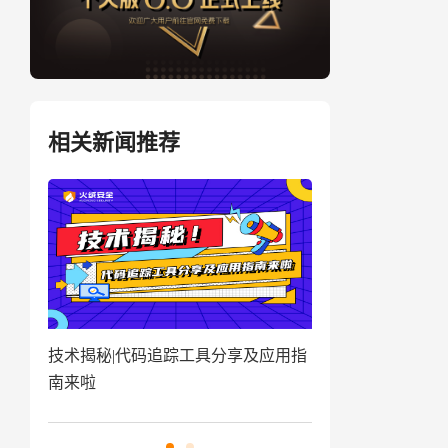
相关新闻推荐
盗取
技术揭秘|代码追踪工具分享及应用指
窃密病毒伪装Win
南来啦
用户资金