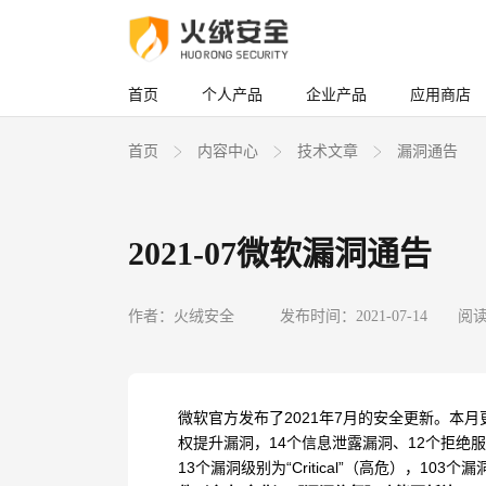
首页
个人产品
企业产品
应用商店
首页
内容中心
技术文章
漏洞通告
2021-07微软漏洞通告
作者：火绒安全
发布时间：2021-07-14
阅读
微软官方发布了
2021
年
7
月的安全更新。本月
权提升漏洞，
14
个信息泄露漏洞、
12
个拒绝服
13
个漏洞级别为“
Critical
”（高危），
103
个漏