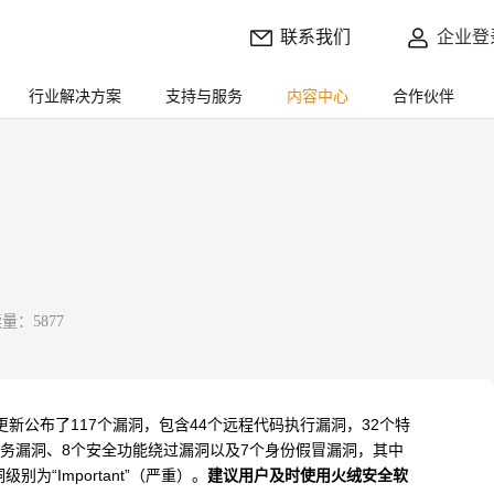
联系我们
企业登
行业解决方案
支持与服务
内容中心
合作伙伴
量：5877
更新公布了
117
个漏洞，包含
44
个远程代码执行漏洞，
32
个特
务漏洞、
8
个安全功能绕过漏洞以及
7
个身份假冒漏洞，其中
洞级别为“
Important
”（严重）。
建议用户及时使用火绒安全软