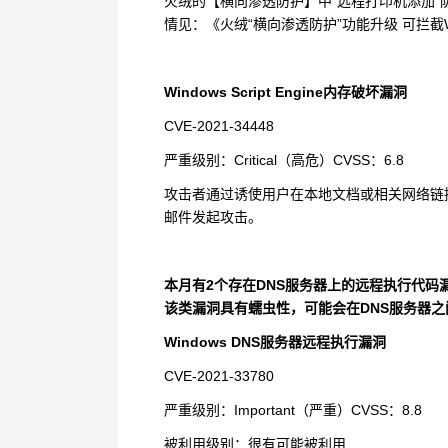
火绒的【横向渗透防护】中“远程打印机添加
情见：
《火绒“横向渗透防护”功能升级 可拦截
Windows Script Engine
内存破坏漏洞
CVE-2021-34448
严重级别：
Critical
（高危）
CVSS
：
6.8
攻击者通过诱使用户在本地文档或相关网络链
邮件发起攻击。
本月有
2
个存在
DNS
服务器上的远程执行代码
该类漏洞具有蠕虫性，可能会在
DNS
服务器之
Windows DNS
服务器远程执行漏洞
CVE-2021-33780
严重级别：
Important
（严重）
CVSS
：
8.8
被利用级别：很有可能被利用