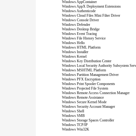
Windows AppContainer
Windows AppX Deployment Extensions
Windows Authenticode
Windows Cloud Files Mini Filter Driver
Windows Console Driver
Windows Defender
Windows Desktop Bridge
Windows Event Tracing
Windows File History Service
Windows Hello
Windows HTML Platform
Windows Installer
Windows Kernel
Windows Key Distribution Center
Windows Local Security Authority Subsystem Serv
Windows MSHTML Platform
Windows Partition Management Driver
Windows PFX Encryption
Windows Print Spooler Components
Windows Projected File System
Windows Remote Access Connection Manager
Windows Remote Assistance
Windows Secure Kernel Mode
Windows Security Account Manager
Windows Shell
Windows SMB
Windows Storage Spaces Controller
Windows TCP/IP
Windows Win32K