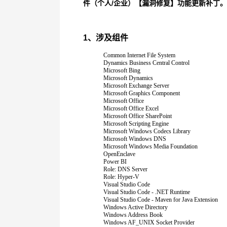
件（个人
/
企业）【漏洞修复】功能更新补丁。
1
、涉及组件
Common Internet File System
Dynamics Business Central Control
Microsoft Bing
Microsoft Dynamics
Microsoft Exchange Server
Microsoft Graphics Component
Microsoft Office
Microsoft Office Excel
Microsoft Office SharePoint
Microsoft Scripting Engine
Microsoft Windows Codecs Library
Microsoft Windows DNS
Microsoft Windows Media Foundation
OpenEnclave
Power BI
Role: DNS Server
Role: Hyper-V
Visual Studio Code
Visual Studio Code - .NET Runtime
Visual Studio Code - Maven for Java Extension
Windows Active Directory
Windows Address Book
Windows AF_UNIX Socket Provider