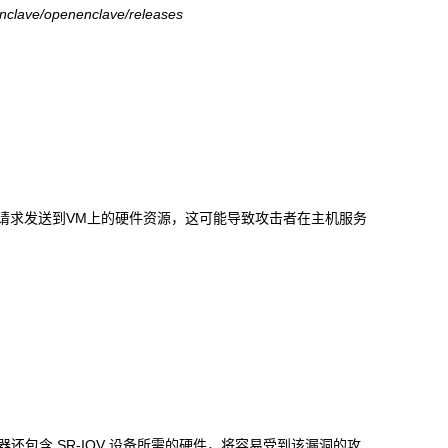
enclave/openenclave/releases
请求发送到
VM
上的硬件资源，这可能导致攻击者在主机服务
器还包含
SR-IOV
设备所需的硬件，将容易受到该漏洞的攻