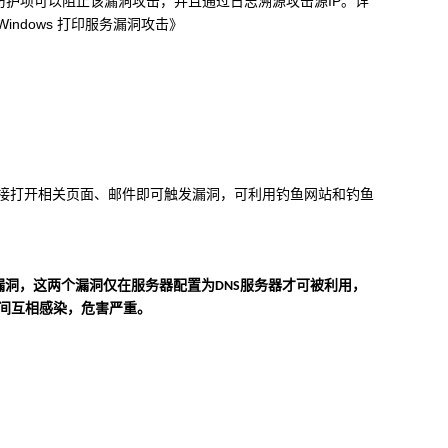
”防护项可以阻止该漏洞攻击，并且通过日志溯源攻击源
IP
。详
Windows
打印服务漏洞攻击》
接打开相关页面、邮件即可触发漏洞，可利用钓鱼网站和钓鱼
漏洞，这两个漏洞仅在服务器配置为
服务器才可被利用，
DNS
间互相感染，危害严重。