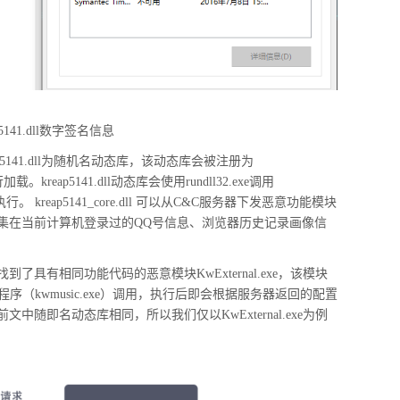
ap5141.dll数字签名信息
141.dll为随机名动态库，该动态库会被注册为
er进行加载。kreap5141.dll动态库会使用rundll32.exe调用
执行。 kreap5141_core.dll 可以从C&C服务器下发恶意功能模块
集在当前计算机登录过的QQ号信息、浏览器历史记录画像信
具有相同功能代码的恶意模块KwExternal.exe，该模块
乐主程序（kwmusic.exe）调用，执行后即会根据服务器返回的配置
随即名动态库相同，所以我们仅以KwExternal.exe为例