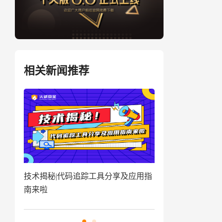
相关新闻推荐
盗取
技术揭秘|代码追踪工具分享及应用指
窃密病毒伪装Win
南来啦
用户资金