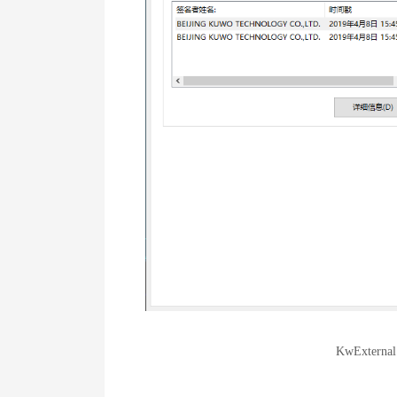
KwExter