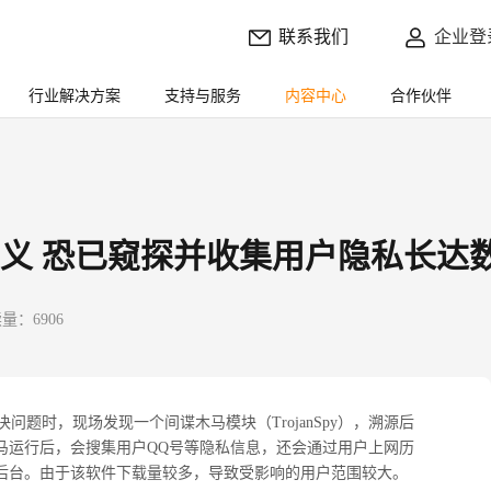
联系我们
企业登
行业解决方案
支持与服务
内容中心
合作伙伴
名义 恐已窥探并收集用户隐私长达
量：6906
题时，现场发现一个间谍木马模块（TrojanSpy），溯源后
马运行后，会搜集用户QQ号等隐私信息，还会通过用户上网历
器后台。由于该软件下载量较多，导致受影响的用户范围较大。