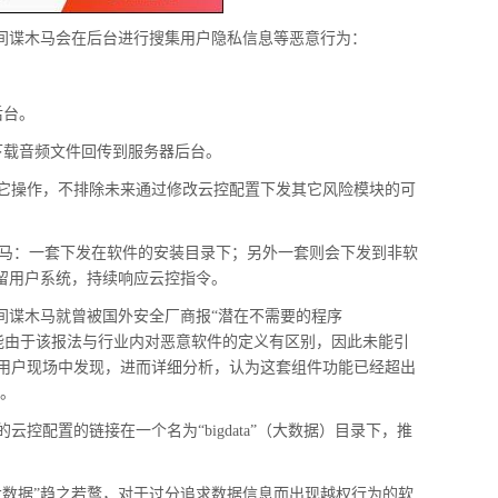
的间谍木马会在后台进行搜集用户隐私信息等恶意行为：
后台。
下载音频文件回传到服务器后台。
它操作，不排除未来通过修改云控配置下发其它风险模块的可
木马：一套下发在软件的安装目录下；另外一套则会下发到非软
驻留用户系统，持续响应云控指令。
述间谍木马就曾被国外安全厂商报“潜在不需要的程序
。可能由于该报法与行业内对恶意软件的定义有区别，因此未能引
用户现场中发现，进而详细分析，认为这套组件功能已经超出
义。
控配置的链接在一个名为“bigdata”（大数据）目录下，推
大数据”趋之若鹜，对于过分追求数据信息而出现越权行为的软