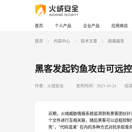
首页
个人产品
企业产品
应用商店
首页
内容中心
技术文章
病毒报告
黑客发起钓鱼攻击可远控
作者：火绒安全
发布时间：2023-10-24
阅读
近期，火绒威胁情报系统监测到有黑客团伙针
个文件进行互相关联，随后黑客可以远程控制
壳
"
，
"
代码混淆
"
在内的多种方式对抗杀软查