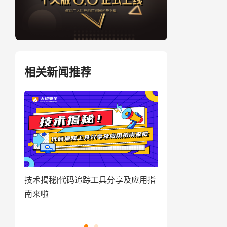
相关新闻推荐
盗取
技术揭秘|代码追踪工具分享及应用指
窃密病毒伪装Win
南来啦
用户资金