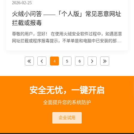
2026-02-25
火绒小问答 ——「个人版」常见恶意网址
拦截或报毒
尊敬的用户，您好！ 在使用火绒安全软件过程中，如遇恶意
网址拦截或程序报毒提示，不单单是和电脑中已安装的部分
第三方软件有关，还可能是电脑已感染特定木马或病毒的典
型特征。为帮助您快速定位问题并彻底清除威胁，以下整理
了两类常见拦截场景的详细处理方案，供您参考。
4
5
6
安全无忧，一键开启
全面提升您的系统防护
企业试用