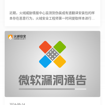
近期，火绒威胁情报中心监测到伪装成有道翻译安装包的样
本存在恶意行为，火绒安全工程师第一时间提取样本进行分
析。分析中发现该样本使用白加黑、反射加载 DLL 进行免
杀，最终下载后门代码实现对受害者主机的控制。同时，它
还会绕过 UAC 实现无弹窗执行，并存在创建服务设置自启
动进行持久化驻留等行为。目前，火绒安全产品可对上述病
毒进行拦截查杀，请广大用户及时更新病毒库以提高防御能
力。
2024-08-14