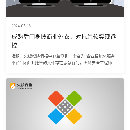
2024-07-18
成熟后门身披商业外衣，对抗杀软实现远
控
近期，火绒威胁情报中心监测到一个名为“企业智能化服务
平台” 网页上托管的文件存在恶意行为，火绒安全工程师第
一时间提取样本进行分析。分析中发现样本为易语言编写的
成熟后门，能根据 C2 指令实现对受害者机器的完全控制。
除此之外，它还会检测受害者机器中杀软的安装情况进行对
抗，上传受害者系统中相关信息，并设立开机启动项进行持
久化驻留等。目前，火绒安全产品可对上述病毒进行拦截查
杀，请广大用户及时更新病毒库以提高防御能力。